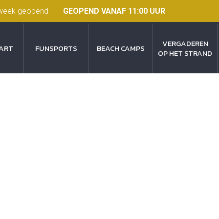
e week geopend
GEOPEND VANAF 11:00 UUR
VERGADEREN
ART
FUNSPORTS
BEACH CAMPS
OP HET STRAND