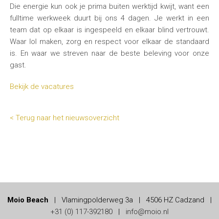
Die energie kun ook je prima buiten werktijd kwijt, want een
fulltime werkweek duurt bij ons 4 dagen. Je werkt in een
team dat op elkaar is ingespeeld en elkaar blind vertrouwt.
Waar lol maken, zorg en respect voor elkaar de standaard
is. En waar we streven naar de beste beleving voor onze
gast.
Bekijk de vacatures
< Terug naar het nieuwsoverzicht
Moio Beach
|
Vlamingpolderweg 3a
|
4506 HZ Cadzand
|
+31 (0) 117-392180
|
info@moio.nl